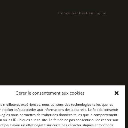
Conçu par
Bastien Figuié
Gérer le consentement aux cookies
les meilleures expériences, nous utilisons des technologies telles que les
 stocker et/ou accéder aux informations des appareils. Le fait de consentir
ologies nous permettra de traiter des données telles que le comportement
n ou les ID uniques sur ce site. Le fait de ne pas consentir ou de retirer son
 peut avoir un effet négatif sur certaines caractéristiques et fonctions.