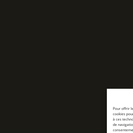
Pour offrir 
cookies pour
à ces techn
de navigatio
consentement