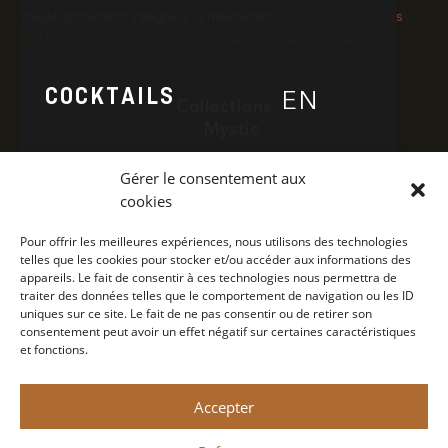
désabonnement intégré à la newsletter.​
Pour en savoir plus
sur l’utilisation de vos données personnelles, cliquez ici.
COCKTAILS
EN
Collections
Mystic
Poivre
Gérer le consentement aux
NOUS TROUVER
Cocktails
cookies
Nous trouver
Pour offrir les meilleures expériences, nous utilisons des technologies
telles que les cookies pour stocker et/ou accéder aux informations des
Contact
CONCEPT
appareils. Le fait de consentir à ces technologies nous permettra de
Concept
traiter des données telles que le comportement de navigation ou les ID
uniques sur ce site. Le fait de ne pas consentir ou de retirer son
Politique de confidentialité
consentement peut avoir un effet négatif sur certaines caractéristiques
et fonctions.
NEWS
Mention légale
Accepter
CONTACT