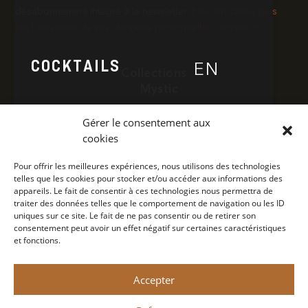
désabonnement intégré à la newsletter.​
Pour en savoir plus
sur l’utilisation de vos données personnelles, cliquez ici.
COCKTAILS
EN
Collections
Mystic
Poivre
Gérer le consentement aux
NOUS TROUVER
Cocktails
cookies
Nous trouver
Pour offrir les meilleures expériences, nous utilisons des technologies
telles que les cookies pour stocker et/ou accéder aux informations des
Contact
CONCEPT
appareils. Le fait de consentir à ces technologies nous permettra de
Concept
traiter des données telles que le comportement de navigation ou les ID
uniques sur ce site. Le fait de ne pas consentir ou de retirer son
Politique de confidentialité
consentement peut avoir un effet négatif sur certaines caractéristiques
et fonctions.
NEWS
Mention légale
Accepter
CONTACT