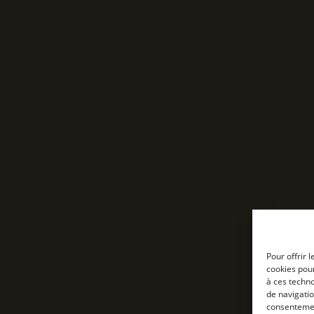
Pour offrir 
cookies pour
à ces techn
de navigatio
consentement