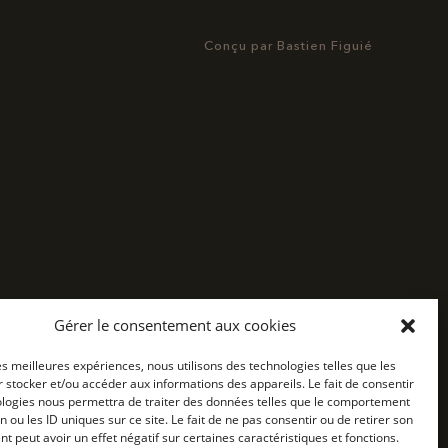
Conçu par
Bastien Figuié
Gérer le consentement aux cookies
les meilleures expériences, nous utilisons des technologies telles que les
 stocker et/ou accéder aux informations des appareils. Le fait de consentir
ologies nous permettra de traiter des données telles que le comportement
n ou les ID uniques sur ce site. Le fait de ne pas consentir ou de retirer son
 peut avoir un effet négatif sur certaines caractéristiques et fonctions.