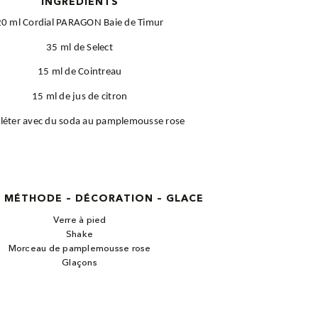
INGREDIENTS
20 ml Cordial PARAGON Baie de Timur
35 ml de Select
15 ml de Cointreau
15 ml de jus de citron
éter avec du soda au pamplemousse rose
– MÉTHODE – DÉCORATION – GLACE
Verre à pied
Shake
Morceau de pamplemousse rose
Glaçons