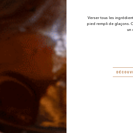
Verser tous les ingrédien
pied rempli de glaçons.
un 
DÉCOUV