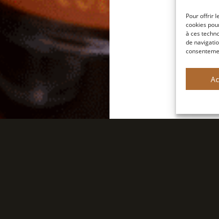
Pour offrir 
cookies pour
à ces techn
de navigatio
consentement
Ac