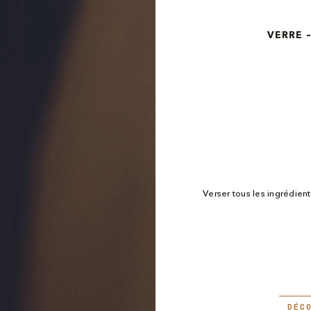
VERRE 
Verser tous les ingrédien
DÉC