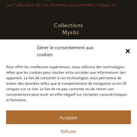
sur l’utilisation de vos données personnelles, cliquez ici.
Collections
Mystic
Poivre
Gérer le consentement aux
Cocktails
cookies
Nous trouver
Pour offrir les meilleures expériences, nous utilisons des technologies
telles que les cookies pour stocker et/ou accéder aux informations des
Contact
appareils. Le fait de consentir à ces technologies nous permettra de
Concept
traiter des données telles que le comportement de navigation ou les ID
uniques sur ce site. Le fait de ne pas consentir ou de retirer son
Politique de confidentialité
consentement peut avoir un effet négatif sur certaines caractéristiques
et fonctions.
Mention légale
Accepter
Monin 2022 Tous droits réservés
Refuser