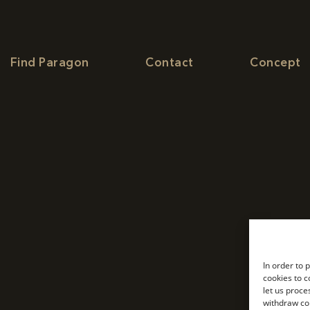
Find Paragon
Contact
Concept
In order to 
cookies to c
let us proce
withdraw co