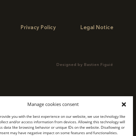
Privacy Policy
Legal Notice
Designed by
Bastien Figuié
Manage cookies consent
provide you with the best experience on our website, we use technology like
ollect and/or access information from devices. Allowing this technology will
ss data like browsing behavior or unique IDs on the website. Disallowing or
nsent may have negative impact on some features and functionalities.