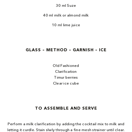
30 ml Suze
40 ml milk or almond milk
10 ml lime juice
GLASS – METHOD – GARNISH – ICE
Old Fashioned
Clarification
Timur berries
Clear ice cube
TO ASSEMBLE AND SERVE
Perform a milk clarification by adding the cocktail mix to milk and
letting it curdle. Stain slwly through a fine mesh strainer until clear.