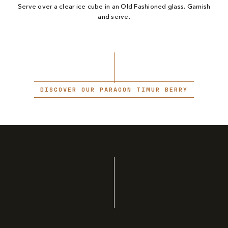
Serve over a clear ice cube in an Old Fashioned glass. Garnish
and serve.
DISCOVER OUR PARAGON TIMUR BERRY