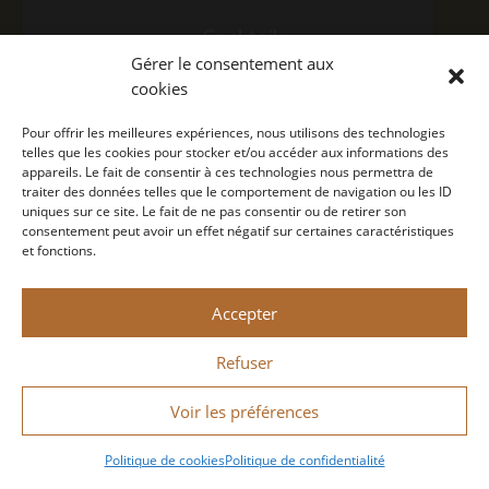
Cocktails
FR
Gérer le consentement aux
Nous trouver
cookies
Contact
COCKTAILS
EN
Pour offrir les meilleures expériences, nous utilisons des technologies
Concept
telles que les cookies pour stocker et/ou accéder aux informations des
Politique de confidentialité
appareils. Le fait de consentir à ces technologies nous permettra de
traiter des données telles que le comportement de navigation ou les ID
Mention légale
uniques sur ce site. Le fait de ne pas consentir ou de retirer son
NOUS TROUVER
consentement peut avoir un effet négatif sur certaines caractéristiques
et fonctions.
CONCEPT
Monin 2022 Tous droits réservés
Accepter
A consommer avec modération.
Conçu par
Bastien Figuié
Refuser
NEWS
Voir les préférences
Politique de cookies
Politique de confidentialité