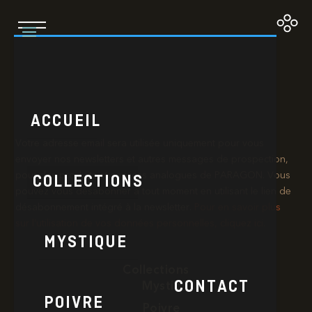
Goldeneye
ACCUEIL
Votre adresse email sera utilisée uniquement pour vous
envoyer nos newsletters et autres messages de prospection,
pour des produits et services analogues de PARAGON. Vous
COLLECTIONS
pouvez vous désabonner à tout moment en utilisant le lien de
désabonnement intégré à la newsletter.​
Pour en savoir plus
sur l’utilisation de vos données personnelles, cliquez ici.
MYSTIQUE
Collections
CONTACT
Mystic
POIVRE
Poivre