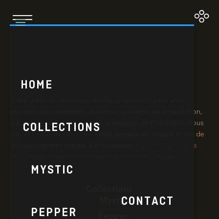
Goldeneye
HOME
Votre adresse email sera utilisée uniquement pour vous
envoyer nos newsletters et autres messages de prospection,
pour des produits et services analogues de PARAGON. Vous
COLLECTIONS
pouvez vous désabonner à tout moment en utilisant le lien de
désabonnement intégré à la newsletter.​
Pour en savoir plus
sur l’utilisation de vos données personnelles, cliquez ici.
MYSTIC
Collections
CONTACT
Mystic
PEPPER
Pepper