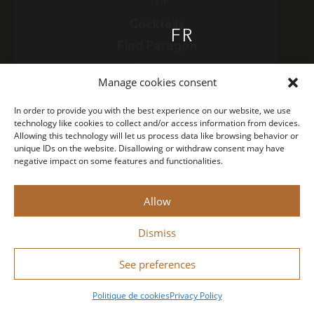
Cocktails
FR
Find Paragon
Contact
COCKTAILS
EN
Manage cookies consent
Concept
Privacy Policy
In order to provide you with the best experience on our website, we use
technology like cookies to collect and/or access information from devices.
Legal Notice
Allowing this technology will let us process data like browsing behavior or
FIND PARAGON
unique IDs on the website. Disallowing or withdraw consent may have
negative impact on some features and functionalities.
CONCEPT
Monin 2022 All rights reserved
Allow
Drink responsibly.
Designed by
Bastien Figuié
Dismiss
NEWS
See preferences
Politique de cookies
Privacy Policy