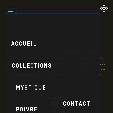
L’Orange et la Rue
ACCUEIL
Votre adresse email sera utilisée uniquement pour vous
envoyer nos newsletters et autres messages de prospection,
pour des produits et services analogues de PARAGON. Vous
COLLECTIONS
pouvez vous désabonner à tout moment en utilisant le lien de
désabonnement intégré à la newsletter.​
Pour en savoir plus
sur l’utilisation de vos données personnelles, cliquez ici.
MYSTIQUE
Collections
CONTACT
Mystic
POIVRE
Poivre