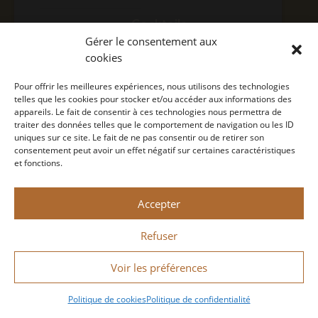
Cocktails
FR
Gérer le consentement aux
Nous trouver
cookies
Contact
COCKTAILS
EN
Pour offrir les meilleures expériences, nous utilisons des technologies
Concept
telles que les cookies pour stocker et/ou accéder aux informations des
Politique de confidentialité
appareils. Le fait de consentir à ces technologies nous permettra de
traiter des données telles que le comportement de navigation ou les ID
Mention légale
uniques sur ce site. Le fait de ne pas consentir ou de retirer son
NOUS TROUVER
consentement peut avoir un effet négatif sur certaines caractéristiques
et fonctions.
CONCEPT
Monin 2022 Tous droits réservés
Accepter
A consommer avec modération.
Conçu par
Bastien Figuié
Refuser
NEWS
Voir les préférences
Politique de cookies
Politique de confidentialité