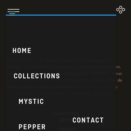
L’Orange et la Rue
HOME
Votre adresse email sera utilisée uniquement pour vous
envoyer nos newsletters et autres messages de prospection,
pour des produits et services analogues de PARAGON. Vous
COLLECTIONS
pouvez vous désabonner à tout moment en utilisant le lien de
désabonnement intégré à la newsletter.​
Pour en savoir plus
sur l’utilisation de vos données personnelles, cliquez ici.
MYSTIC
Collections
CONTACT
Mystic
PEPPER
Pepper