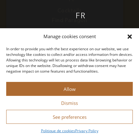
Cocktails
FR
Find Paragon
Contact
COCKTAILS
EN
Manage cookies consent
Concept
Privacy Policy
In order to provide you with the best experience on our website, we use
technology like cookies to collect and/or access information from devices.
Legal Notice
Allowing this technology will let us process data like browsing behavior or
FIND PARAGON
unique IDs on the website. Disallowing or withdraw consent may have
negative impact on some features and functionalities.
CONCEPT
Monin 2022 All rights reserved
Allow
Drink responsibly.
Designed by
Bastien Figuié
Dismiss
NEWS
See preferences
Politique de cookies
Privacy Policy