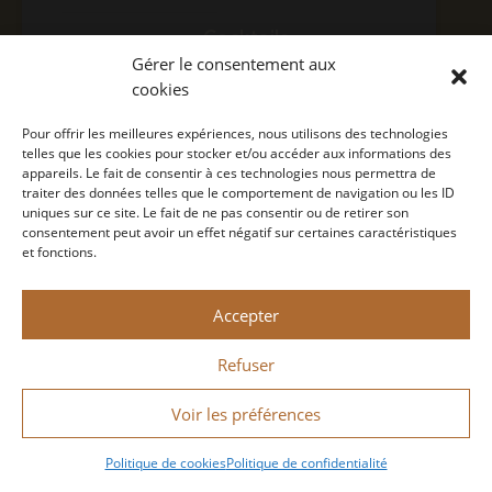
Cocktails
FR
Gérer le consentement aux
Nous trouver
cookies
Contact
COCKTAILS
EN
Pour offrir les meilleures expériences, nous utilisons des technologies
Concept
telles que les cookies pour stocker et/ou accéder aux informations des
Politique de confidentialité
appareils. Le fait de consentir à ces technologies nous permettra de
traiter des données telles que le comportement de navigation ou les ID
Mention légale
uniques sur ce site. Le fait de ne pas consentir ou de retirer son
NOUS TROUVER
consentement peut avoir un effet négatif sur certaines caractéristiques
et fonctions.
CONCEPT
Monin 2022 Tous droits réservés
Accepter
A consommer avec modération.
Conçu par
Bastien Figuié
Refuser
NEWS
Voir les préférences
Politique de cookies
Politique de confidentialité