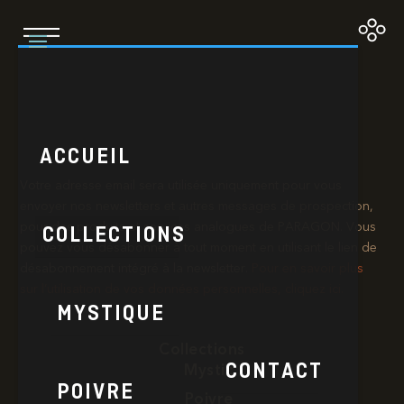
Day Dreamer
ACCUEIL
Votre adresse email sera utilisée uniquement pour vous
envoyer nos newsletters et autres messages de prospection,
pour des produits et services analogues de PARAGON. Vous
COLLECTIONS
pouvez vous désabonner à tout moment en utilisant le lien de
désabonnement intégré à la newsletter.​
Pour en savoir plus
sur l’utilisation de vos données personnelles, cliquez ici.
MYSTIQUE
Collections
CONTACT
Mystic
POIVRE
Poivre