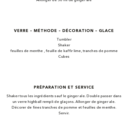
Allonger de 50 ml de ginger ale
VERRE – MÉTHODE – DÉCORATION – GLACE
Tumbler
Shaker
feuilles de menthe , feuille de kaffir lime, tranches de pomme
Cubes
PRÉPARATION ET SERVICE
Shaker tous les ingrédients sauf le ginger ale. Double passer dans
un verre highball rempli de glaçons. Allonger de ginger ale.
Décorer de fines tranches de pomme et feuilles de menthe.
Servir.