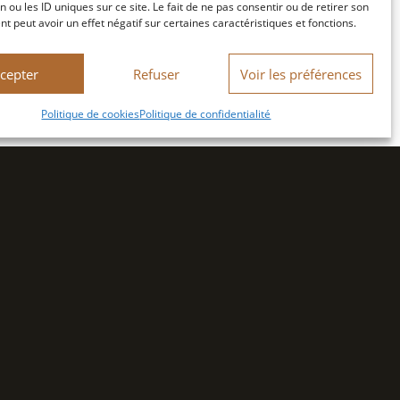
n ou les ID uniques sur ce site. Le fait de ne pas consentir ou de retirer son
 peut avoir un effet négatif sur certaines caractéristiques et fonctions.
cepter
Refuser
Voir les préférences
Politique de cookies
Politique de confidentialité