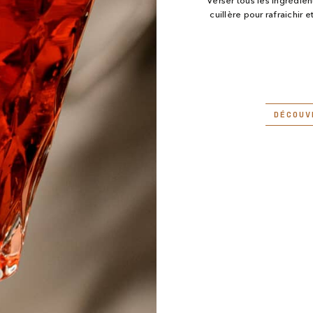
Verser tous les ingrédien
cuillère pour rafraichir e
DÉCOUV