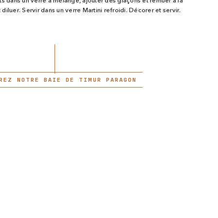
ts dans un verre à mélange, ajouter des glaçons et remuer à la
t diluer. Servir dans un verre Martini refroidi. Décorer et servir.
REZ NOTRE BAIE DE TIMUR PARAGON