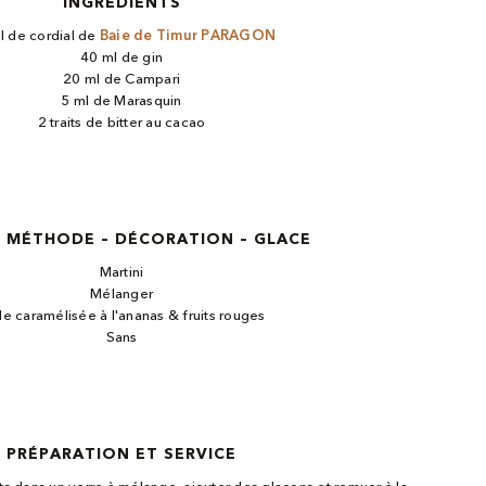
INGREDIENTS
l de cordial de
Baie de Timur PARAGON
40 ml de gin
20 ml de Campari
5 ml de Marasquin
2 traits de bitter au cacao
– MÉTHODE – DÉCORATION – GLACE
Martini
Mélanger
le caramélisée à l'ananas & fruits rouges
Sans
PRÉPARATION ET SERVICE