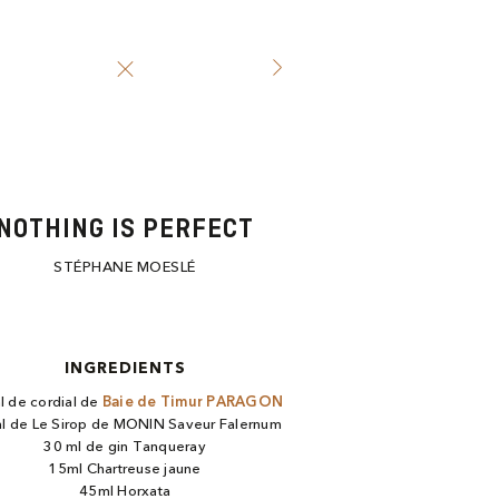
NOTHING IS PERFECT
STÉPHANE MOESLÉ
INGREDIENTS
l de cordial de
Baie de Timur PARAGON
l de Le Sirop de MONIN Saveur Falernum
30 ml de gin Tanqueray
15ml Chartreuse jaune
45ml Horxata