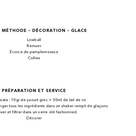
– MÉTHODE – DÉCORATION – GLACE
Lowball
Remuer
Écorce de pamplemousse
Collins
PRÉPARATION ET SERVICE
xata : 10gr de yaourt grec + 30ml de lait de riz
nger tous les ingrédients dans un shaker rempli de glaçons.
er et filtrer dans un verre old fashionned.
Décorer