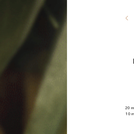
20 m
10 m