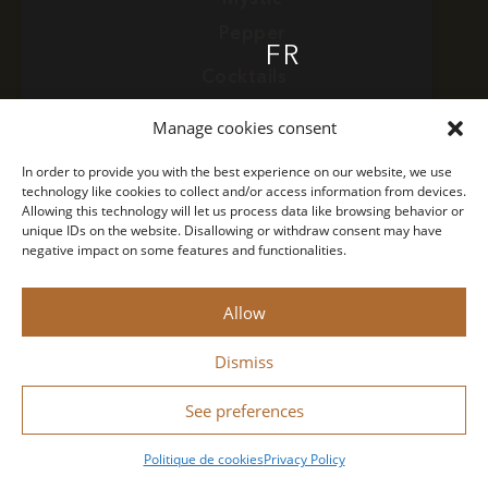
Pepper
FR
Cocktails
Find Paragon
COCKTAILS
EN
Manage cookies consent
Contact
In order to provide you with the best experience on our website, we use
Concept
technology like cookies to collect and/or access information from devices.
Privacy Policy
Allowing this technology will let us process data like browsing behavior or
FIND PARAGON
unique IDs on the website. Disallowing or withdraw consent may have
Legal Notice
negative impact on some features and functionalities.
CONCEPT
Allow
Monin 2022 All rights reserved
Dismiss
Drink responsibly.
Designed by
Bastien Figuié
NEWS
See preferences
Politique de cookies
Privacy Policy