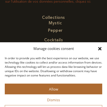
sur l’utilisation de vos données personnelles, cliquez ici.
Collections
Mystic
Pepper
Cocktails
Find Paragon
Manage cookies consent
Contact
In order to provide you with the best experience on our website, we use
Concept
technology like cookies to collect and/or access information from devices.
Allowing this technology will let us process data like browsing behavior or
Privacy Policy
unique IDs on the website. Disallowing or withdraw consent may have
negative impact on some features and functionalities.
Legal Notice
Allow
Monin 2022 All rights reserved
Dismiss
Drink responsibly.