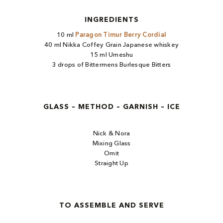
INGREDIENTS
10 ml
Paragon Timur Berry Cordial​
40 ml Nikka Coffey Grain Japanese whiskey​
15 ml Umeshu​
3 drops of Bittermens Burlesque Bitters
GLASS – METHOD – GARNISH – ICE
Nick & Nora
Mixing Glass
Omit
Straight Up
TO ASSEMBLE AND SERVE