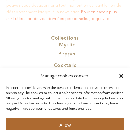
pouvez vous désabonner à tout moment en utilisant le lien de
désabonnement intégré à la newsletter.​
Pour en savoir plus
sur l’utilisation de vos données personnelles, cliquez ici.
Collections
Mystic
Pepper
Cocktails
Find Paragon
Manage cookies consent
Contact
In order to provide you with the best experience on our website, we use
Concept
technology like cookies to collect and/or access information from devices.
Allowing this technology will let us process data like browsing behavior or
Privacy Policy
unique IDs on the website. Disallowing or withdraw consent may have
negative impact on some features and functionalities.
Legal Notice
Allow