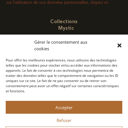
sur l’utilisation de vos données personnelles, cliquez ici.
Collections
Mystic
Poivre
Gérer le consentement aux
Cocktails
cookies
Nous trouver
Pour offrir les meilleures expériences, nous utilisons des technologies
telles que les cookies pour stocker et/ou accéder aux informations des
Contact
appareils. Le fait de consentir à ces technologies nous permettra de
Concept
traiter des données telles que le comportement de navigation ou les ID
uniques sur ce site. Le fait de ne pas consentir ou de retirer son
Politique de confidentialité
consentement peut avoir un effet négatif sur certaines caractéristiques
et fonctions.
Mention légale
Accepter
Monin 2022 Tous droits réservés
Refuser
A consommer avec modération.