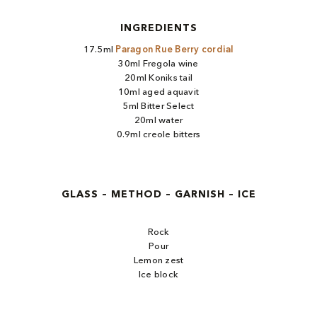
INGREDIENTS
17.5ml
Paragon Rue Berry cordial​
30ml Fregola wine
20ml Koniks tail
10ml aged aquavit
5ml Bitter Select
20ml water
0.9ml creole bitters
GLASS – METHOD – GARNISH – ICE
Rock
Pour
Lemon zest
Ice block