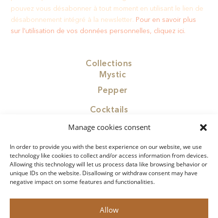
pouvez vous désabonner à tout moment en utilisant le lien de
désabonnement intégré à la newsletter.​
Pour en savoir plus
sur l’utilisation de vos données personnelles, cliquez ici.
Collections
Mystic
Pepper
Cocktails
Find Paragon
Manage cookies consent
Contact
In order to provide you with the best experience on our website, we use
Concept
technology like cookies to collect and/or access information from devices.
Allowing this technology will let us process data like browsing behavior or
Privacy Policy
unique IDs on the website. Disallowing or withdraw consent may have
negative impact on some features and functionalities.
Legal Notice
Allow