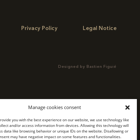
Privacy Policy
Legal Notice
Designed by
Bastien Figuié
Manage cookies consent
provide you with the best experience on our website, we use technology like
ollect and/or access information from devices. Allowing this technology will
ss data like browsing behavior or unique IDs on the website. Disallowing or
nsent may have negative impact on some features and functionalities.