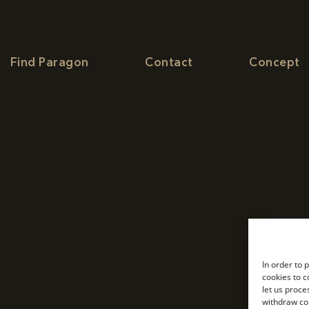
Find Paragon
Contact
Concept
In order to 
cookies to c
let us proce
withdraw co